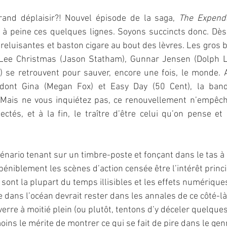
and déplaisir?! Nouvel épisode de la saga, 
The Expend
 à peine ces quelques lignes. Soyons succincts donc. Dès 
 reluisantes et baston cigare au bout des lèvres. Les gros 
, Lee Christmas (Jason Statham), Gunnar Jensen (Dolph Lu
 se retrouvent pour sauver, encore une fois, le monde.
 dont Gina (Megan Fox) et Easy Day (50 Cent), la band
. Mais ne vous inquiétez pas, ce renouvellement n’empêche
ectés, et à la fin, le traître d’être celui qu’on pense et 
cénario tenant sur un timbre-poste et fonçant dans le tas à
péniblement les scènes d’action censée être l’intérêt princ
sont la plupart du temps illisibles et les effets numériqu
 dans l’océan devrait rester dans les annales de ce côté-là
erre à moitié plein (ou plutôt, tentons d’y déceler quelques
oins le mérite de montrer ce qui se fait de pire dans le gen