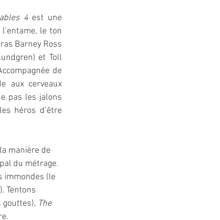
ables 4
 est une 
l’entame, le ton 
bras Barney Ross 
ndgren) et Toll 
 Accompagnée de 
e aux cerveaux 
 pas les jalons 
les héros d’être 
 la manière de 
ipal du métrage. 
es immondes (le 
). Tentons 
 gouttes), 
The 
re.