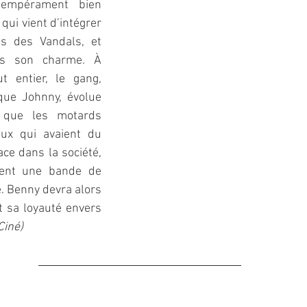
empérament bien 
qui vient d’intégrer 
 des Vandals, et 
us son charme. À 
 entier, le gang, 
que Johnny, évolue 
 que les motards 
eux qui avaient du 
ce dans la société, 
ent une bande de 
 Benny devra alors 
t sa loyauté envers 
Ciné)