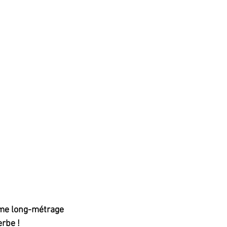
me long-métrage 
erbe !