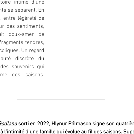
toire intime d’une 
nts se séparent. En 
 entre légèreté de 
ur des sentiments, 
ait doux-amer de 
fragments tendres, 
coliques. Un regard 
auté discrète du 
 des souvenirs qui 
hme des saisons.
Godland
 sorti en 2022, Hlynur Pálmason signe son quatriè
 à l’intimité d’une famille qui évolue au fil des saisons. Sup