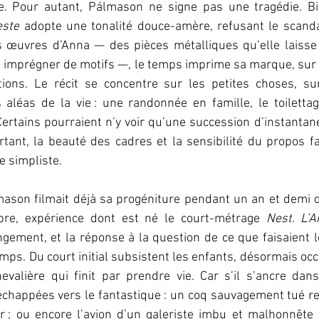
este
 adopte une tonalité douce-amère, refusant le scanda
s œuvres d’Anna — des pièces métalliques qu’elle laisse 
 imprégner de motifs —, le temps imprime sa marque, sur 
tions. Le récit se concentre sur les petites choses, sur
 aléas de la vie : une randonnée en famille, le toilettag
Certains pourraient n’y voir qu’une succession d’instantan
rtant, la beauté des cadres et la sensibilité du propos fa
re simpliste.
ason filmait déjà sa progéniture pendant un an et demi 
re, expérience dont est né le court-métrage 
Nest
. 
L’A
ngement, et la réponse à la question de ce que faisaient l
ps. Du court initial subsistent les enfants, désormais occ
alière qui finit par prendre vie. Car s’il s’ancre dans l
échappées vers le fantastique : un coq sauvagement tué rev
 ; ou encore l’avion d’un galeriste imbu et malhonnête