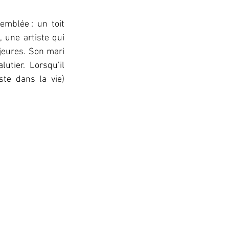
mblée : un toit 
 une artiste qui 
jeures. Son mari 
tier. Lorsqu’il 
te dans la vie) 