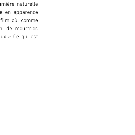
mière naturelle 
e en apparence 
 film où, comme 
 de meurtrier. 
. » Ce qui est 