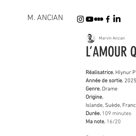
M. ANCIAN
Marvin Ancian
L’AMOUR Q
Réalisatr
ice
. 
Hlynur 
Année de sortie. 
202
Genre.
Drame
Origine.
Islande, Suède, Fran
Durée.
 109 minutes
Ma note.
 16/20 