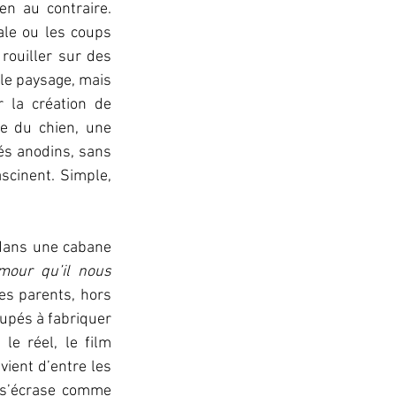
stabilité de la famille. Pour autant, Pálmason ne signe pas une tragédie. Bien au contraire. 
le ou les coups 
rouiller sur des 
le paysage, mais 
 la création de 
e du chien, une 
és anodins, sans 
scinent. Simple, 
dans une cabane 
mour qu’il nous 
es parents, hors 
upés à fabriquer 
e réel, le film 
ient d’entre les 
 s’écrase comme 