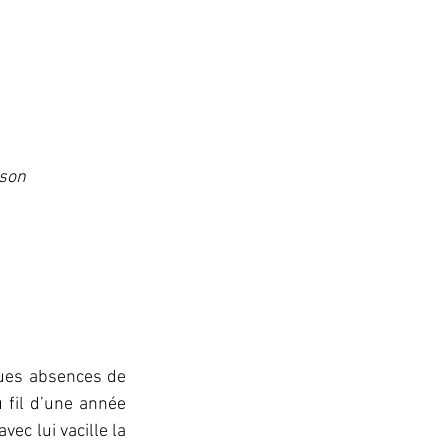
ason
ngues absences de 
 fil d’une année 
ec lui vacille la 