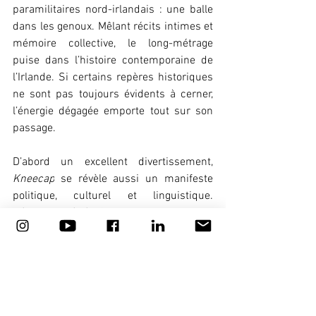
paramilitaires nord-irlandais : une balle 
dans les genoux. Mêlant récits intimes et 
mémoire collective, le long-métrage 
puise dans l’histoire contemporaine de 
l’Irlande. Si certains repères historiques 
ne sont pas toujours évidents à cerner, 
l’énergie dégagée emporte tout sur son 
passage.
D’abord un excellent divertissement, 
Kneecap
 se révèle aussi un manifeste 
politique, culturel et linguistique. 
Récompensé à Sundance, au festival 
Premiers Plans d’Angers, et sélectionné 
pour représenter l’Irlande aux Oscars, le 
film oscille entre le style effervescent 
d’un Edgar Wright et l’élan contestataire 
de 
Leto
 de Kirill Serebrennikov. Le 
résultat est électrique et résolument 