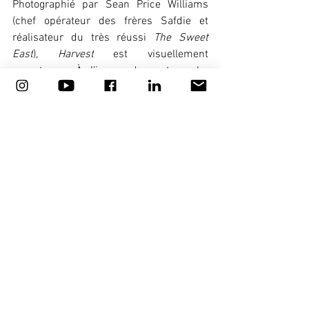
Photographié par Sean Price Williams 
(chef opérateur des frères Safdie et 
réalisateur du très réussi 
The Sweet 
East
), 
Harvest
 est visuellement 
somptueux. À l’image du cartographe 
traçant les contours d’un monde à figer, 
chaque plan ressemble à un tableau 
d’une grande beauté. Plus qu’un drame 
humain, le long-métrage illustre 
l’irruption brutale de la modernité dans 
une société rurale encore épargnée. La 
fin d’un Eden qui, par ses 
anachronismes et son absence d’époque 
définie, offre une réflexion elle aussi 
intemporelle. Et donc forcément 
d’actualité.