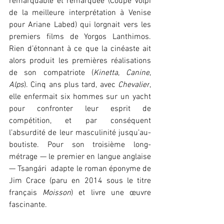
remarquable et remarquée (Coupe Volpi 
de la meilleure interprétation à Venise 
pour Ariane Labed) qui lorgnait vers les 
premiers films de Yorgos Lanthimos. 
Rien d’étonnant à ce que la cinéaste ait 
alors produit les premières réalisations 
de son compatriote (
Kinetta
, 
Canine
, 
Alps
). Cinq ans plus tard, avec 
Chevalier
, 
elle enfermait six hommes sur un yacht 
pour confronter leur esprit de 
compétition, et par conséquent 
l’absurdité de leur masculinité jusqu’au-
boutiste. Pour son troisième long-
métrage — le premier en langue anglaise 
— Tsangári  adapte le roman éponyme de 
Jim Crace (paru en 2014 sous le titre 
français 
Moisson
) et livre une œuvre 
fascinante.