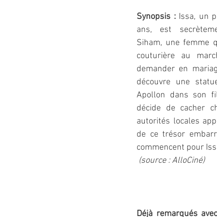
Synopsis : 
Issa, un p
ans, est secrètem
Siham, une femme qu
couturière au march
demander en mariage.
découvre une statue
Apollon dans son fil
décide de cacher ch
autorités locales app
de ce trésor embarra
commencent pour Iss
(source : AlloCiné)
Déjà remarqués ave