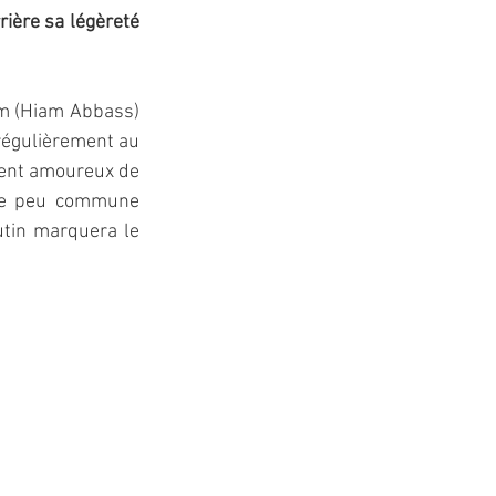
ière sa légèreté 
am (Hiam Abbass) 
 régulièrement au 
ment amoureux de 
ise peu commune 
utin marquera le 