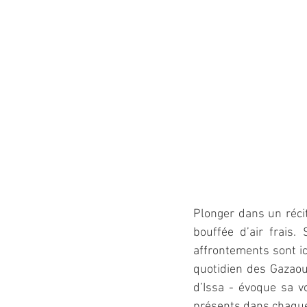
Plonger dans un récit
bouffée d’air frais.
affrontements sont ic
quotidien des Gazaoui
d’Issa - évoque sa vo
présents dans chaque f