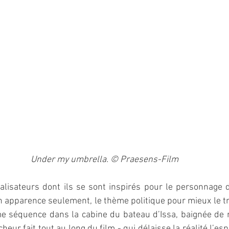
Under my umbrella. © Praesens-Film
lisateurs dont ils se sont inspirés pour le personnage d
n apparence seulement, le thème politique pour mieux le tra
me séquence dans la cabine du bateau d’Issa, baignée de ro
eur fait tout au long du film - qui délaisse la réalité l’esp