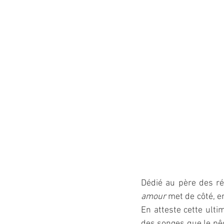
Dédié au père des réa
amour
 met de côté, e
En atteste cette ulti
des songes que le pêch