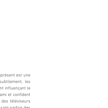
iprésent est une 
ubtilement, les 
t influençant le 
ami et confident 
 des téléviseurs 
usant parfois des 