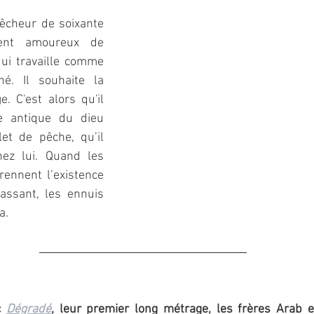
êcheur de soixante 
ent amoureux de 
i travaille comme 
é. Il souhaite la 
 C'est alors qu'il 
 antique du dieu 
et de pêche, qu’il 
ez lui. Quand les 
rennent l’existence 
ssant, les ennuis 
a.
c 
Dégradé
, leur premier long métrage, les frères Arab e