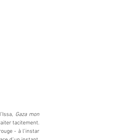
’Issa, 
Gaza mon 
iter tacitement. 
uge - à l’instar 
ace d’un instant. 