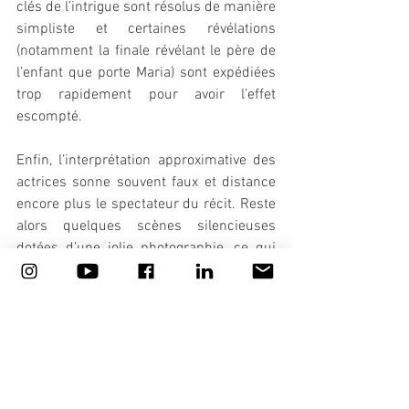
clés de l’intrigue sont résolus de manière 
simpliste et certaines révélations 
(notamment la finale révélant le père de 
l’enfant que porte Maria) sont expédiées 
trop rapidement pour avoir l’effet 
escompté.
Enfin, l’interprétation approximative des 
actrices sonne souvent faux et distance 
encore plus le spectateur du récit. Reste 
alors quelques scènes silencieuses 
dotées d’une jolie photographie, ce qui 
n’est amplement pas suffisant pour faire 
de 
Lingui, les liens sacrés
 un film réussi. 
Qui plus est lorsque le même mois est à 
l’affiche 
L’Événement
d’Audrey Diwan qui, 
dans le même registre mais avec un 
contexte différent et une approche 
beaucoup plus frontale, est une 