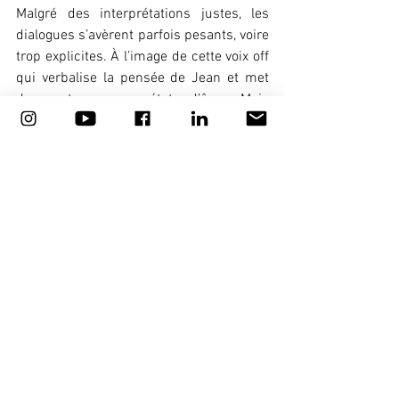
Malgré des interprétations justes, les 
dialogues s’avèrent parfois pesants, voire 
trop explicites. À l’image de cette voix off 
qui verbalise la pensée de Jean et met 
des mots sur ses états d’âme. Mais 
même si les ficelles sont un peu grosses 
et que le pathos guette, c’est bien 
l’émotion qui l’emporte au final et qui fait 
du long-métrage un joli film sur la 
résilience.
© Filmcoopi