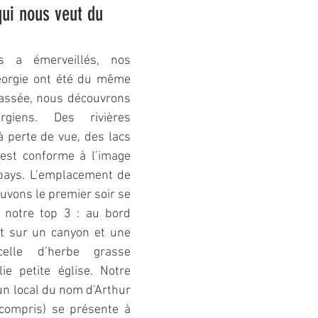
qui nous veut du 
 a émerveillés, nos 
éorgie ont été du même 
passée, nous découvrons 
giens. Des rivières 
 perte de vue, des lacs 
é est conforme à l’image 
pays. L’emplacement de 
vons le premier soir se 
 notre top 3 : au bord 
t sur un canyon et une 
elle d’herbe grasse 
e petite église. Notre 
n local du nom d’Arthur 
compris) se présente à 