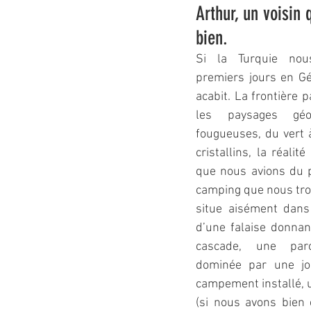
Arthur, un voisin 
bien.
Si la Turquie nous
premiers jours en G
acabit. La frontière 
les paysages géor
fougueuses, du vert à
cristallins, la réalit
que nous avions du 
camping que nous trou
situe aisément dans
d’une falaise donnan
cascade, une parc
dominée par une joli
campement installé, u
(si nous avons bien 