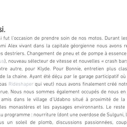
si.
si fut l’occasion de prendre soin de nos motos. Durant l
i Alex vivant dans la capitale géorgienne nous avons réa
s destriers. Changement de pneu et de pompe à essence (c
us
), nouveau sélecteur de vitesse et nouvelles « crash bars
tre autre, pour Klyde. Pour Bonnie, entretien plus class
de la chaine. Ayant été déçu par le garage participatif o
 pas 
Rideshaper
 qui veut) nous avons finalement créé not
rue. Nous nous sommes également occupés de nous en n
amis dans le village d’Udabno situé à proximité de la fr
r les monastères et les paysages environnants. Le reste
Au programme : nourriture (dont une overdose de Sulguni, le
sous un soleil de plomb, discussions passionnées, cou