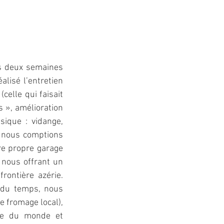
es deux semaines 
lisé l’entretien 
elle qui faisait 
 », amélioration 
ique : vidange, 
ù nous comptions 
re propre garage 
ous offrant un 
ontière azérie. 
 du temps, nous 
 fromage local), 
pe du monde et 